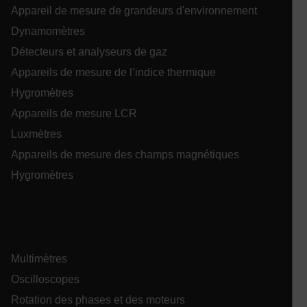
Appareil de mesure de grandeurs d'environnement
Dynamomètres
OpenIdConnect.nonce.
[abcdefghijklmnopqrstuvwxyzABCDEFGHIJKLMNOPQRSTUVWXYZ0
Détecteurs et analyseurs de gaz
Appareils de mesure de l’indice thermique
Asset_Gate_Form_[abcdefghijklmnopqrstuvwxyzABCDEFGHIJ
{1-60}
Hygromètres
Appareils de mesure LCR
Language
Luxmètres
Appareils de mesure des champs magnétiques
Hygromètres
tdflang
Multimètres
Oscilloscopes
tdfdomain
Rotation des phases et des moteurs