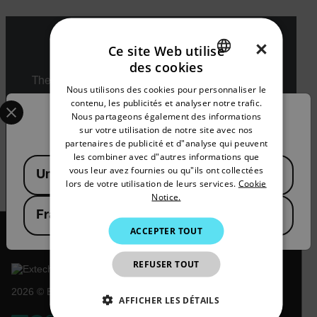
×
Ce site Web utilise
Export Restrictions
des cookies
ENGLISH
The information contained in this page pertains
Nous utilisons des cookies pour personnaliser le
to products that may be subject to the
GERMAN
Select your preferred country and language from the options 
contenu, les publicités et analyser notre trafic.
International Traffic in Arms Regulations (ITAR)
Nous partageons également des informations
Confirm Location
FRENCH
(22 C.F.R. Sections 120-130) or the Export
sur votre utilisation de notre site avec nos
Administration Regulations (EAR) (15 C.F.R.
partenaires de publicité et d"analyse qui peuvent
SPANISH
Sections 730-774) depending upon
les combiner avec d"autres informations que
Available Locations
specifications for the final product; jurisdiction
PORTUGUESE
vous leur avez fournies ou qu"ils ont collectées
United States
and classification will be provided upon request.
lors de votre utilisation de leurs services.
Cookie
ITALIAN
Notice.
France
KOREAN
ACCEPTER TOUT
JAPANESE
REFUSER TOUT
CHINESE
2026 © Extech All rights reserved.
AFFICHER LES DÉTAILS