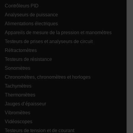
Contrôleurs PID
.AspNetCore.Correlation.[-
Analyseurs de puissance
abcdefghijklmnopqrstuvwxyzABCDEFGHIJKLMNOPQRSTUVWXYZ_
Alimentations électriques
Appareils de mesure de la pression et manomètres
Testeurs de prises et analyseurs de circuit
.AspNetCore.OpenIdConnect.Nonce.[-
abcdefghijklmnopqrstuvwxyzABCDEFGHIJKLMNOPQRSTUVWXYZ_
Réfractomètres
Testeurs de résistance
EPiServer_Commerce_AnonymousId
Sonomètres
Chronomètres, chronomètres et horloges
Tachymètres
Thermomètres
Jauges d’épaisseur
ARRAffinitySameSite
Vibromètres
Vidéoscopes
Testeurs de tension et de courant