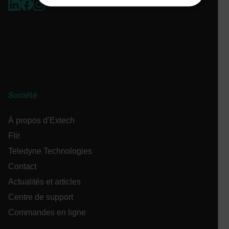
STRICTEMENT NÉCESSAIRES
PERFORMANCE
CIBLAGE
FONCTIONNALITÉ
Société
Strictement nécessaires
Performance
À propos d’Extech
Ciblage
Fonctionnalité
Flir
Les cookies strictement nécessaires habilitent des
fonctionnalités de base du site Web telles que la
Teledyne Technologies
connexion des utilisateurs et la gestion des
comptes. Le site Web ne peut pas être utilisé
Contact
correctement sans les cookies strictement
nécessaires.
Actualités et articles
Nom
Centre de support
cart_products_oids
Commandes en ligne