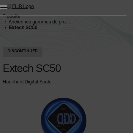
Unread messages
Modèle
Supprimer
articles
article
Ajouter au panier
Ajouté au panier
Produits
Anciennes gammes de produits
Extech SC50
DISCONTINUED
Extech SC50
Handheld Digital Scale