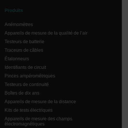
cart_products_skus
Produits
cashrun_session_id
Anémomètres
cashrun_site_id
Appareils de mesure de la qualité de l’air
Testeurs de batterie
Traceurs de câbles
Étalonneurs
CS_FPC
Identifiants de circuit
Politique de confidentialité de
Pinces ampérométriques
Google
customizerChangeKey
Testeurs de continuité
Boîtes de dix ans
sf_territory
Appareils de mesure de la distance
x-ms-cpim-cache|[-abcdefghijklmnopqrstuvwxyz_0123456789]{2
Kits de tests électriques
Appareils de mesure des champs
__epiXSRF
électromagnétiques