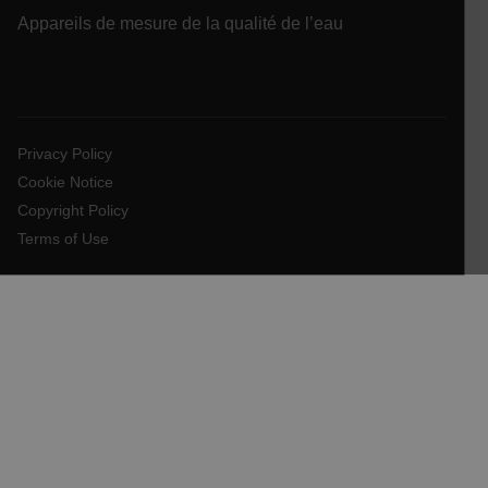
Appareils de mesure de la qualité de l’eau
E3SessionID
.AspNetCore.Antiforgery.VyLW6ORzMgk
Privacy Policy
Cookie Notice
Copyright Policy
Terms of Use
UserGlobalization
ARRAffinity