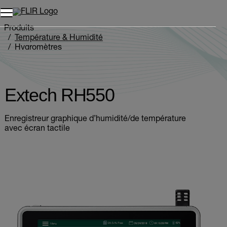
Unread messages
Modèle
Supprimer
articles
article
Ajouter au panier
Ajouté au panier
Produits
Température & Humidité
Hygromètres
Extech RH550
Extech RH550
Enregistreur graphique d’humidité/de température
avec écran tactile