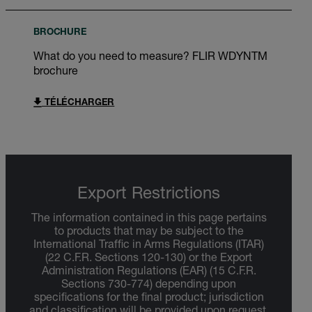
BROCHURE
What do you need to measure? FLIR WDYNTM
brochure
TÉLÉCHARGER
Export Restrictions
The information contained in this page pertains
to products that may be subject to the
International Traffic in Arms Regulations (ITAR)
(22 C.F.R. Sections 120-130) or the Export
Administration Regulations (EAR) (15 C.F.R.
Sections 730-774) depending upon
specifications for the final product; jurisdiction
and classification will be provided upon request.