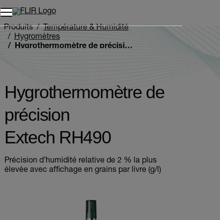
Unread messages
Modèle
Supprimer
articles
article
Ajouter au panier
Ajouté au panier
Produits
Température & Humidité
Hygromètres
Hygrothermomètre de précision Extech RH490
Hygrothermomètre de
précision
Extech RH490
Précision d’humidité relative de 2 % la plus
élevée avec affichage en grains par livre (g/l)