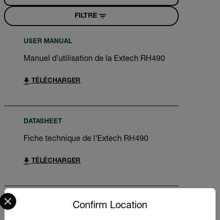
FILTRE
USER MANUAL
Manuel d’utilisation de la Extech RH490
TÉLÉCHARGER
DATASHEET
Fiche technique de l'Extech RH490
TÉLÉCHARGER
Select your preferred country and language from the options 
BROCHURE
Confirm Location
De quoi avez-vous besoin pour mesurer?