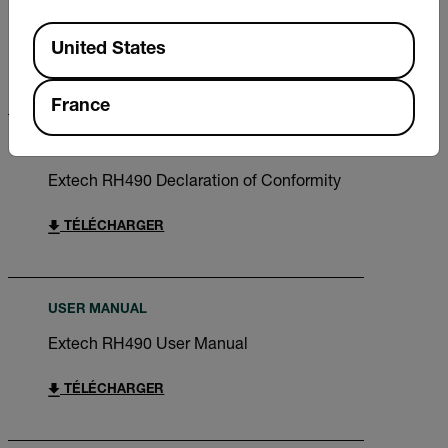
Brochure FLIR WDYNTM
Available Locations
United States
TÉLÉCHARGER
France
CERTIFICATION
Extech RH490 Declaration of Conformity
TÉLÉCHARGER
USER MANUAL
Extech RH490 User Manual
TÉLÉCHARGER