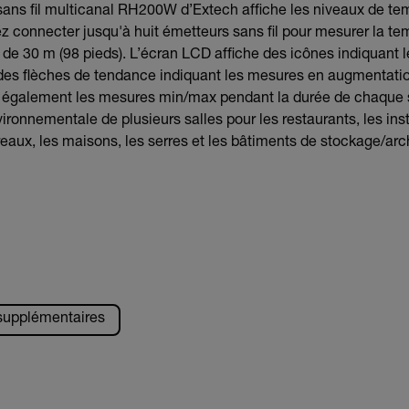
ans fil multicanal RH200W d’Extech affiche les niveaux de te
ez connecter jusqu'à huit émetteurs sans fil pour mesurer la te
 de 30 m (98 pieds). L’écran LCD affiche des icônes indiquant l
e des flèches de tendance indiquant les mesures en augmentatio
re également les mesures min/max pendant la durée de chaque 
ironnementale de plusieurs salles pour les restaurants, les inst
reaux, les maisons, les serres et les bâtiments de stockage/arc
 supplémentaires