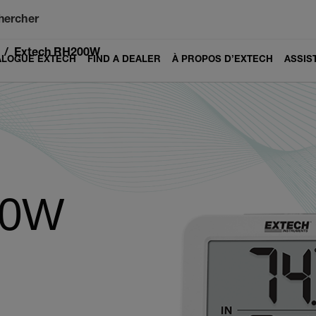
hercher
Extech RH200W
ALOGUE EXTECH
FIND A DEALER
À PROPOS D’EXTECH
ASSIS
00W