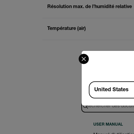
Résolution max. de l’humidité relative
Température (air)
Select your preferred co
Available Locations
United States
Recherche
USER MANUAL