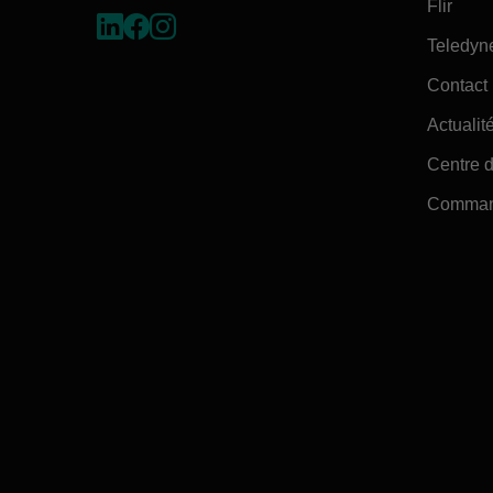
Flir
Teledyn
Contact
Actualité
Centre d
Command