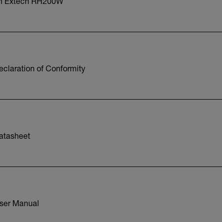
ion Extech RH200W
laration of Conformity
atasheet
ser Manual