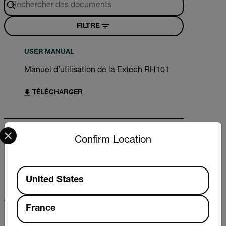
FILTRE
USER MANUAL
Manuel d’utilisation de la Extech RH101
TÉLÉCHARGER
Select your preferred country and language from the options 
USER MANUAL
Confirm Location
Extech RH101 User Manual
Available Locations
TÉLÉCHARGER
United States
France
DATASHEET