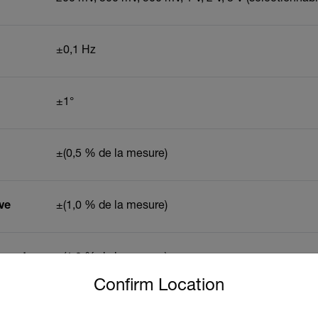
±0,1 Hz
±1°
±(0,5 % de la mesure)
ve
±(1,0 % de la mesure)
arente
±(1,0 % de la mesure)
untry and language from the options below to access the approp
Confirm Location
tive
±(1,0 % de la mesure)