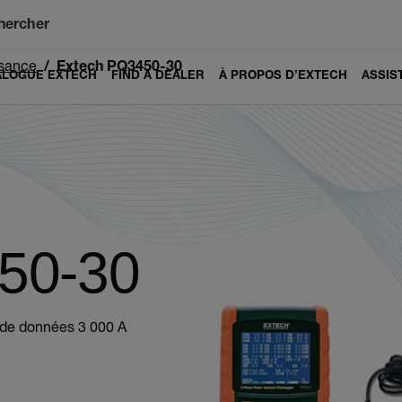
hercher
ssance
Extech PQ3450-30
ALOGUE EXTECH
FIND A DEALER
À PROPOS D’EXTECH
ASSIS
50-30
t de données 3 000 A