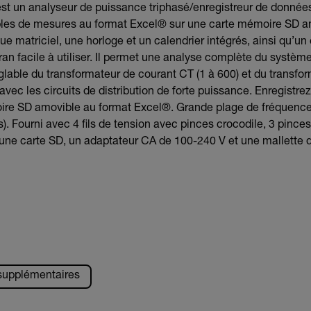
t un analyseur de puissance triphasé/enregistreur de données
les de mesures au format Excel® sur une carte mémoire SD am
ue matriciel, une horloge et un calendrier intégrés, ainsi qu’un
an facile à utiliser. Il permet une analyse complète du systè
able du transformateur de courant CT (1 à 600) et du transfor
avec les circuits de distribution de forte puissance. Enregistr
ire SD amovible au format Excel®. Grande plage de fréquence
). Fourni avec 4 fils de tension avec pinces crocodile, 3 pinces
 une carte SD, un adaptateur CA de 100-240 V et une mallette d
 supplémentaires