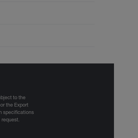
bject to the
 or the Export
 specifications
n request.