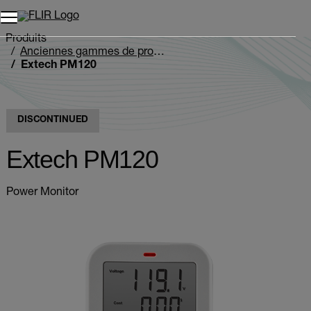
Unread messages
Modèle
Supprimer
articles
article
Ajouter au panier
Ajouté au panier
Produits
Anciennes gammes de produits
Extech PM120
DISCONTINUED
Extech PM120
Power Monitor