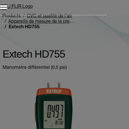
Unread messages
Modèle
Supprimer
articles
article
Ajouter au panier
Ajouté au panier
Products
CVC et qualité de l’air
Appareils de mesure de la pression et manomètres
Extech HD755
Extech HD755
Manomètre différentiel (0,5 psi)