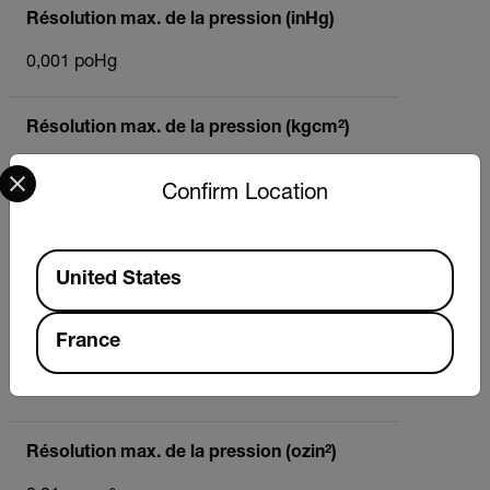
Résolution max. de la pression (inHg)
0,001 poHg
Résolution max. de la pression (kgcm²)
Select your preferred country and language from the options 
0,001 kgcm²
Confirm Location
Résolution max. de la pression (mbar)
Available Locations
United States
0,01 mbar
France
Résolution max. de la pression (mmHg)
0,01 mmHg
Résolution max. de la pression (ozin²)