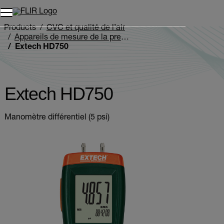
Unread messages
Modèle
Supprimer
articles
article
Ajouter au panier
Ajouté au panier
Products
CVC et qualité de l’air
Appareils de mesure de la pression et manomètres
Extech HD750
Extech HD750
Manomètre différentiel (5 psi)