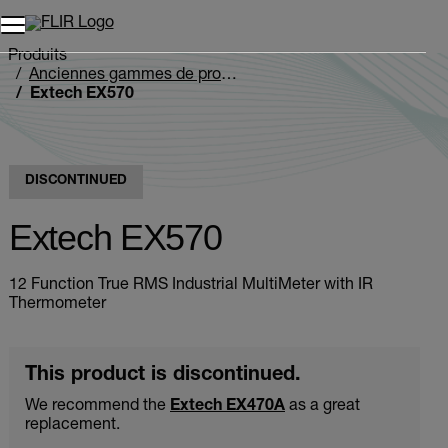
Unread messages
Modèle
Supprimer
articles
article
Ajouter au panier
Ajouté au panier
Produits
Anciennes gammes de produits
Extech EX570
DISCONTINUED
Extech EX570
12 Function True RMS Industrial MultiMeter with IR
Thermometer
This product is discontinued.
We recommend the
Extech EX470A
as a great
replacement.