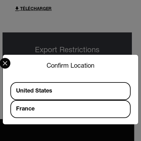
TÉLÉCHARGER
Export Restrictions
Select your preferred country and language from the options 
The information contained in this page pertains
Confirm Location
to products that may be subject to the
International Traffic in Arms Regulations (ITAR)
(22 C.F.R. Sections 120-130) or the Export
Available Locations
Administration Regulations (EAR) (15 C.F.R.
United States
Sections 730-774) depending upon
specifications for the final product; jurisdiction
and classification will be provided upon request.
France