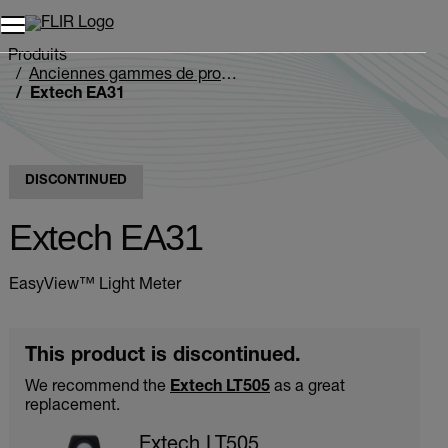
Unread messages
Modèle
Supprimer
articles
article
Ajouter au panier
Ajouté au panier
Produits
Anciennes gammes de produits
Extech EA31
DISCONTINUED
Extech EA31
EasyView™ Light Meter
This product is discontinued.
We recommend the
Extech LT505
as a great
replacement.
Extech LT505