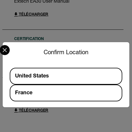
Extech EA30 User Manual
TÉLÉCHARGER
CERTIFICATION
Select your preferred country and language from the options 
Extech EA30 Declaration of Conformity
Confirm Location
TÉLÉCHARGER
Available Locations
United States
DATASHEET
France
Extech EA30 EA31 Datasheet
TÉLÉCHARGER