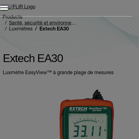
Unread messages
Modèle
Supprimer
articles
article
Ajouter au panier
Ajouté au panier
Products
Santé, sécurité et environnement
Luxmètres
Extech EA30
Extech EA30
Luxmètre EasyView™ à grande plage de mesures