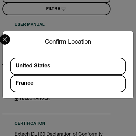
FILTRE
USER MANUAL
Select your preferred country and language from the options 
Manuel d’utilisation de la Extech DL160
Confirm Location
TÉLÉCHARGER
Available Locations
United States
USER MANUAL
France
Extech DL160 User Manual
TÉLÉCHARGER
CERTIFICATION
Extech DL160 Declaration of Conformity