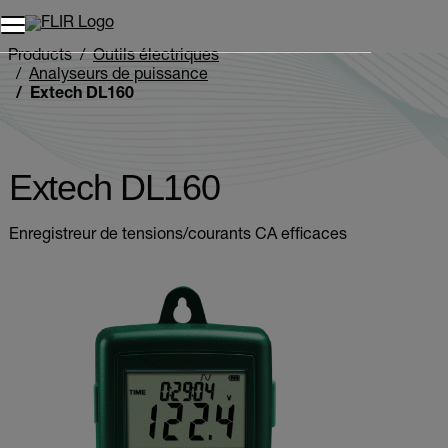
Unread messages
Modèle
Supprimer
articles
article
Ajouter au panier
Ajouté au panier
Products
Outils électriques
Analyseurs de puissance
Extech DL160
Extech DL160
Enregistreur de tensions/courants CA efficaces