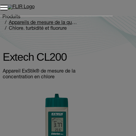
Unread messages
Modèle
Supprimer
articles
article
Ajouter au panier
Ajouté au panier
Produits
Appareils de mesure de la qualité de l’eau
Chlore, turbidité et fluorure
Extech CL200
Extech CL200
Appareil ExStik® de mesure de la
concentration en chlore