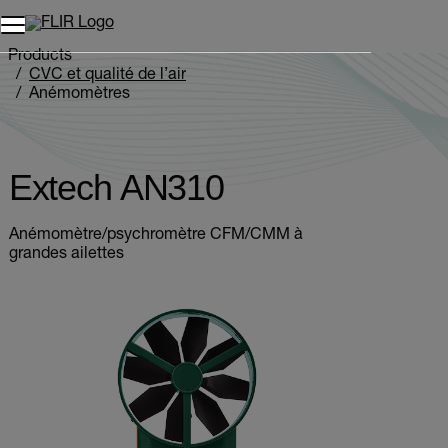
Unread messages
Modèle
Supprimer
articles
article
Ajouter au panier
Ajouté au panier
Products
CVC et qualité de l’air
Anémomètres
Extech AN310
Extech AN310
Anémomètre/psychromètre CFM/CMM à
grandes ailettes