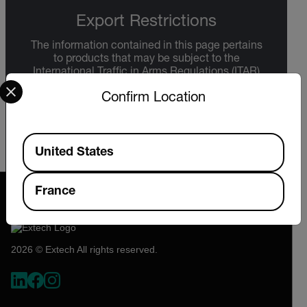
Export Restrictions
The information contained in this page pertains
to products that may be subject to the
International Traffic in Arms Regulations (ITAR)
Select your preferred country and language from the options 
(22 C.F.R. Sections 120-130) or the Export
Confirm Location
Administration Regulations (EAR) (15 C.F.R.
Sections 730-774) depending upon
specifications for the final product; jurisdiction
and classification will be provided upon request.
Available Locations
United States
France
2026 © Extech All rights reserved.