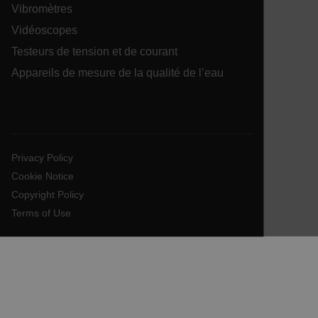
Vibromètres
Vidéoscopes
Testeurs de tension et de courant
xdVisitorId
Appareils de mesure de la qualité de l’eau
atgRecVisitorId
X-Oracle-BMC-LBS-Route
Privacy Policy
Cookie Notice
Copyright Policy
CookieScriptConsent
Terms of Use
atgRecSessionId
atgRecSessionId