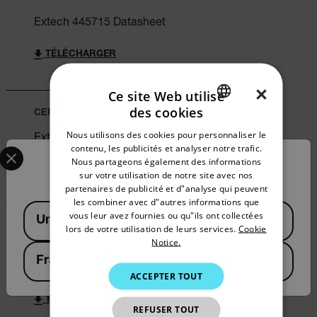
Extech 445715 Datasheet
TÉLÉCHARGER
×
Ce site Web utilise
des cookies
CERTIFICATION
ENGLISH
Nous utilisons des cookies pour personnaliser le
Extech 445715 Declaration of Conformity
GERMAN
Select your preferred country and language from the options 
contenu, les publicités et analyser notre trafic.
Nous partageons également des informations
Confirm Location
FRENCH
TÉLÉCHARGER
sur votre utilisation de notre site avec nos
partenaires de publicité et d"analyse qui peuvent
SPANISH
les combiner avec d"autres informations que
Available Locations
PORTUGUESE
vous leur avez fournies ou qu"ils ont collectées
United States
lors de votre utilisation de leurs services.
Cookie
BROCHURE
ITALIAN
Notice.
What do you need to measure? FLIR
France
KOREAN
WDYNTM brochure
ACCEPTER TOUT
JAPANESE
TÉLÉCHARGER
REFUSER TOUT
CHINESE