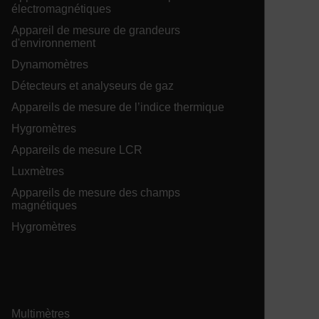
électromagnétiques
Appareil de mesure de grandeurs
tdfdomain
d'environnement
Dynamomètres
.AspNetCore.Correlation.[-
abcdefghijklmnopqrstuvwxyzABCDEFGHIJKLMNOPQRSTUVWXYZ_
Détecteurs et analyseurs de gaz
Appareils de mesure de l’indice thermique
Hygromètres
Appareils de mesure LCR
.AspNetCore.OpenIdConnect.Nonce.[-
abcdefghijklmnopqrstuvwxyzABCDEFGHIJKLMNOPQRSTUVWXYZ_
Luxmètres
EPiServer_Commerce_AnonymousId
Appareils de mesure des champs
magnétiques
Hygromètres
ARRAffinitySameSite
Multimètres