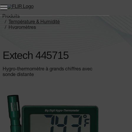
Unread messages
Modèle
Supprimer
articles
article
Ajouter au panier
Ajouté au panier
Produits
Température & Humidité
Hygromètres
Extech 445715
Extech 445715
Hygro-thermomètre à grands chiffres avec
sonde distante