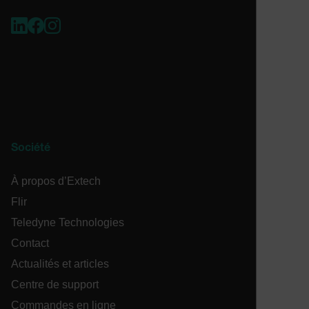
Nom
cart_products_oids
cart_products_skus
cashrun_session_id
cashrun_site_id
Société
À propos d’Extech
CS_FPC
Flir
Teledyne Technologies
Politique de confidentialité de
Google
Contact
customizerChangeKey
Actualités et articles
sf_territory
Centre de support
x-ms-cpim-cache|[-abcdefghijklmnopqrstuvwxyz_0123456789]{2
Commandes en ligne