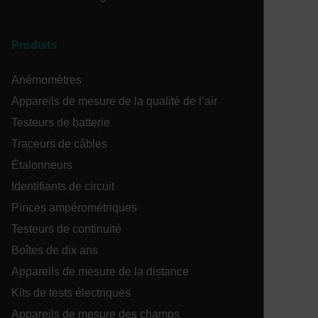
__epiXSRF
Produits
Anémomètres
OpenIdConnect.nonce.
[abcdefghijklmnopqrstuvwxyzABCDEFGHIJKLMNOPQRSTUVWXYZ0
Appareils de mesure de la qualité de l’air
Testeurs de batterie
Asset_Gate_Form_[abcdefghijklmnopqrstuvwxyzABCDEFGHIJ
{1-60}
Traceurs de câbles
Étalonneurs
Language
Identifiants de circuit
Pinces ampérométriques
Testeurs de continuité
Boîtes de dix ans
Appareils de mesure de la distance
Kits de tests électriques
tdflang
Appareils de mesure des champs