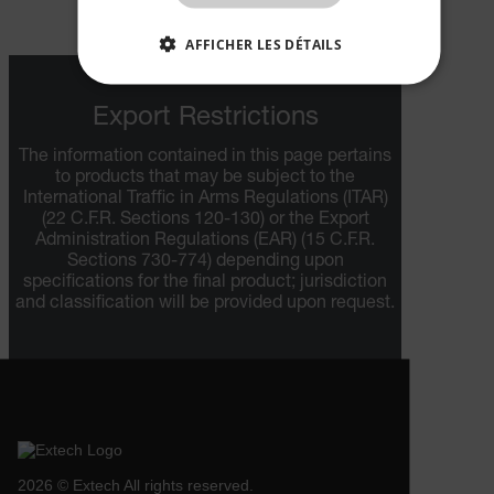
AFFICHER LES DÉTAILS
STRICTEMENT NÉCESSAIRES
Export Restrictions
PERFORMANCE
CIBLAGE
The information contained in this page pertains
to products that may be subject to the
FONCTIONNALITÉ
International Traffic in Arms Regulations (ITAR)
(22 C.F.R. Sections 120-130) or the Export
Administration Regulations (EAR) (15 C.F.R.
Sections 730-774) depending upon
specifications for the final product; jurisdiction
Strictement nécessaires
Performance
and classification will be provided upon request.
Ciblage
Fonctionnalité
Les cookies strictement nécessaires habilitent des
fonctionnalités de base du site Web telles que la
connexion des utilisateurs et la gestion des
comptes. Le site Web ne peut pas être utilisé
correctement sans les cookies strictement
nécessaires.
2026 © Extech All rights reserved.