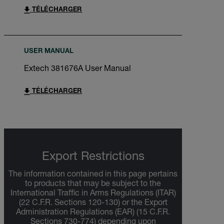
TÉLÉCHARGER
USER MANUAL
Extech 381676A User Manual
TÉLÉCHARGER
Export Restrictions
The information contained in this page pertains
to products that may be subject to the
International Traffic in Arms Regulations (ITAR)
(22 C.F.R. Sections 120-130) or the Export
Administration Regulations (EAR) (15 C.F.R.
Sections 730-774) depending upon