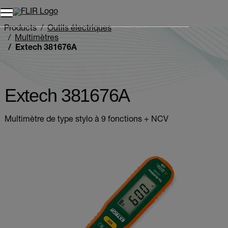
Unread messages
Modèle
Supprimer
articles
article
Ajouter au panier
Ajouté au panier
Products
Outils électriques
Multimètres
Extech 381676A
Extech 381676A
Multimètre de type stylo à 9 fonctions + NCV