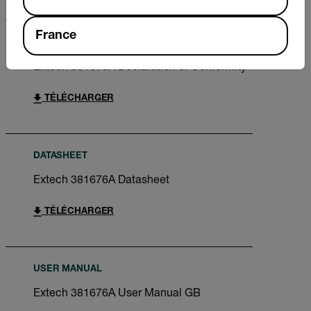
France
CERTIFICATION
Extech 381676A Declaration of Conformity
TÉLÉCHARGER
DATASHEET
Extech 381676A Datasheet
TÉLÉCHARGER
USER MANUAL
Extech 381676A User Manual GB