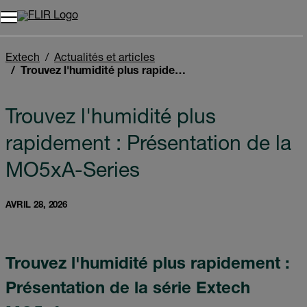
Unread messages
Modèle
Supprimer
articles
article
Ajouter au panier
Ajouté au panier
Extech
Actualités et articles
Trouvez l'humidité plus rapidement : Présentation de la MO5xA-Series
Trouvez l'humidité plus
rapidement : Présentation de la
MO5xA-Series
AVRIL 28, 2026
Trouvez l'humidité plus rapidement :
Présentation de la série Extech