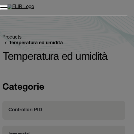
Unread messages
Modello
Rimuovi
articoli
articolo
Aggiungi al carrello
Aggiunto al carrello
Products
Temperatura ed umidità
Temperatura ed umidità
Categorie
Controllori PID