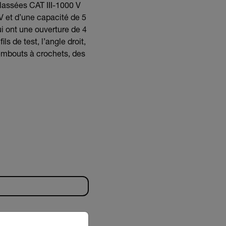
classées CAT III-1000 V
 V et d’une capacité de 5
i ont une ouverture de 4
 de test, l’angle droit,
 embouts à crochets, des
riate version of our website.