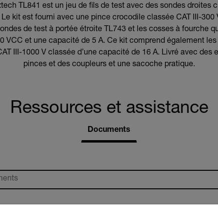
 Extech TL841 est un jeu de fils de test avec des sondes droites 
 Le kit est fourni avec une pince crocodile classée CAT III-300
ondes de test à portée étroite TL743 et les cosses à fourche qu
 VCC et une capacité de 5 A. Ce kit comprend également les fils
a CAT III-1000 V classée d’une capacité de 16 A. Livré avec des
pinces et des coupleurs et une sacoche pratique.
Ressources et assistance
Documents
untry and language from the options below to access the approp