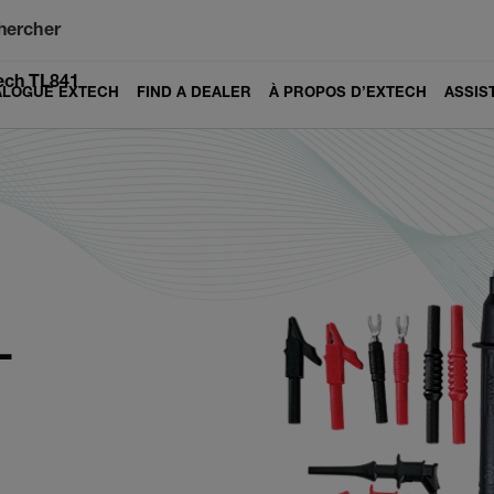
hercher
ech TL841
ALOGUE EXTECH
FIND A DEALER
À PROPOS D’EXTECH
ASSIS
1