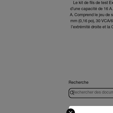
Le kit de fils de test
d’une capacité de 16 A.
A. Comprend le jeu de s
mm (0,16 po), 30 VCA/60
l’extrémité droite et l
Recherche
DATASHEET
Select your preferred co