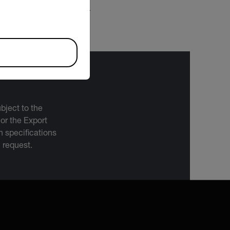
TÉLÉCHARGER
bject to the
 or the Export
 specifications
n request.