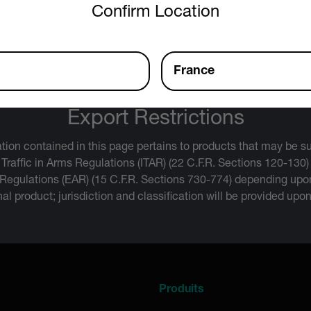
Confirm Location
sheet
France
Export Restrictions
tion contained in this page pertains to products that may be su
 Traffic in Arms Regulations (ITAR) (22 C.F.R. Sections 120-130)
 Regulations (EAR) (15 C.F.R. Sections 730-774) depending upon
inal product; jurisdiction and classification will be provided upo
Produits