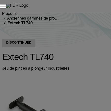
Unread messages
Modèle
Supprimer
articles
article
Ajouter au panier
Ajouté au panier
Produits
Anciennes gammes de produits
Extech TL740
DISCONTINUED
Extech TL740
Jeu de pinces à plongeur industrielles