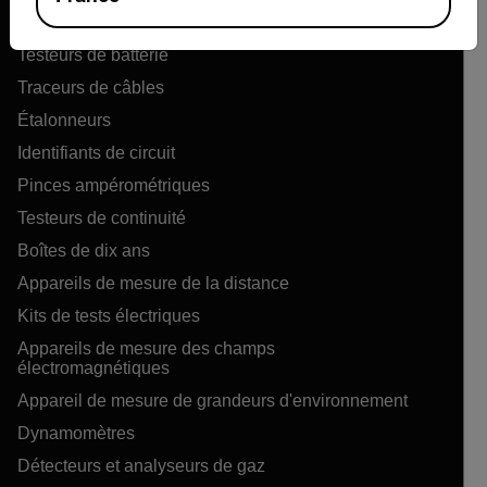
Appareils de mesure de la qualité de l’air
Testeurs de batterie
Traceurs de câbles
Étalonneurs
Identifiants de circuit
Pinces ampérométriques
Testeurs de continuité
Boîtes de dix ans
Appareils de mesure de la distance
Kits de tests électriques
Appareils de mesure des champs
électromagnétiques
Appareil de mesure de grandeurs d'environnement
Dynamomètres
Détecteurs et analyseurs de gaz