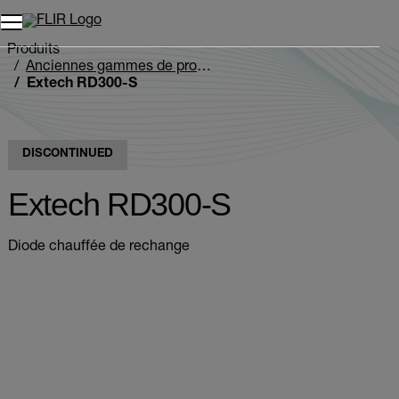
Unread messages
Modèle
Supprimer
articles
article
Ajouter au panier
Ajouté au panier
Produits
Anciennes gammes de produits
Extech RD300-S
DISCONTINUED
Extech RD300-S
Diode chauffée de rechange