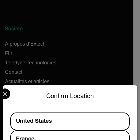
Société
À propos d’Extech
Flir
Teledyne Technologies
Contact
Actualités et articles
Select your preferred country and language from the options 
Centre de support
Confirm Location
Commandes en ligne
Available Locations
United States
Produits
Anémomètres
France