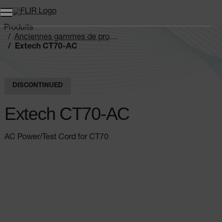
Unread messages
Modèle
Supprimer
articles
article
Ajouter au panier
Ajouté au panier
Produits
Anciennes gammes de produits
Extech CT70-AC
DISCONTINUED
Extech CT70-AC
AC Power/Test Cord for CT70