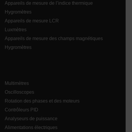
Appareils de mesure de l’indice thermique
comptes. Le site Web ne peut pas être utilisé
correctement sans les cookies strictement
Hygromètres
nécessaires.
Appareils de mesure LCR
Nom
Luxmètres
cart_products_oids
Appareils de mesure des champs magnétiques
cart_products_skus
Hygromètres
cashrun_session_id
cashrun_site_id
Multimètres
Oscilloscopes
Rotation des phases et des moteurs
CS_FPC
Contrôleurs PID
Analyseurs de puissance
Politique de confidentialité de
Google
Alimentations électriques
customizerChangeKey