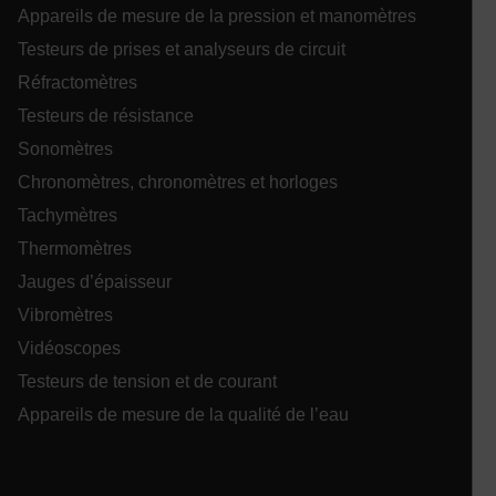
Appareils de mesure de la pression et manomètres
sf_territory
Testeurs de prises et analyseurs de circuit
x-ms-cpim-cache|[-abcdefghijklmnopqrstuvwxyz_0123456789]{2
Réfractomètres
Testeurs de résistance
__epiXSRF
Sonomètres
Chronomètres, chronomètres et horloges
Tachymètres
OpenIdConnect.nonce.
[abcdefghijklmnopqrstuvwxyzABCDEFGHIJKLMNOPQRSTUVWXYZ0
Thermomètres
Jauges d’épaisseur
Asset_Gate_Form_[abcdefghijklmnopqrstuvwxyzABCDEFGHIJ
{1-60}
Vibromètres
Vidéoscopes
Language
Testeurs de tension et de courant
Appareils de mesure de la qualité de l’eau