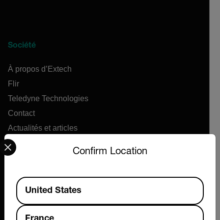
Société
À propos d’Extech
Flir
Teledyne Technologies
Contact
Actualités et articles
Select your preferred country and language from the options 
Centre de support
Confirm Location
Commandes en ligne
Available Locations
United States
Produits
Anémomètres
France