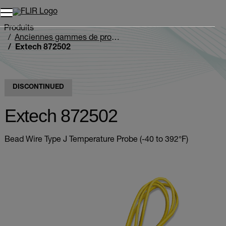
Unread messages
Modèle
Supprimer
articles
article
Ajouter au panier
Ajouté au panier
Produits
Anciennes gammes de produits
Extech 872502
DISCONTINUED
Extech 872502
Bead Wire Type J Temperature Probe (-40 to 392°F)