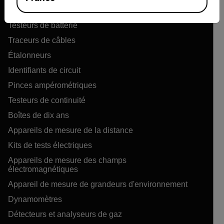
Appareils de mesure de la qualité de l’air
Testeurs de batterie
Traceurs de câbles
Étalonneurs
Identifiants de circuit
Pinces ampérométriques
Testeurs de continuité
Boîtes de dix ans
Appareils de mesure de la distance
Kits de tests électriques
Appareils de mesure des champs
électromagnétiques
Appareil de mesure de grandeurs d'environnement
Dynamomètres
Détecteurs et analyseurs de gaz