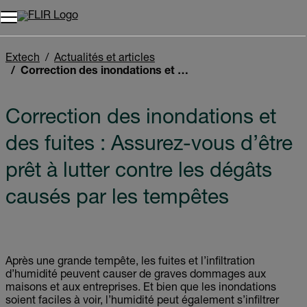
Unread messages
Modèle
Supprimer
articles
article
Ajouter au panier
Ajouté au panier
Extech
Actualités et articles
Correction des inondations et des fuites : Assurez-vous d’être prêt à lutter contre les dégâts causés par les tempêtes
Correction des inondations et
des fuites : Assurez-vous d’être
prêt à lutter contre les dégâts
causés par les tempêtes
Après une grande tempête, les fuites et l’infiltration
d’humidité peuvent causer de graves dommages aux
maisons et aux entreprises. Et bien que les inondations
soient faciles à voir, l’humidité peut également s’infiltrer