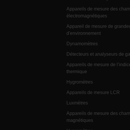
Appareils de mesure des cha
électromagnétiques
-
.extech.co
vwxyzABCDEFGHIJKLMNOPQRSTUVWXYZ_0123456789%]{40-100}
Appareil de mesure de grande
d'environnement
Dynamomètres
ct.Nonce.[-
.extech.co
vwxyzABCDEFGHIJKLMNOPQRSTUVWXYZ_0123456789%]{40-300}
Détecteurs et analyseurs de g
Appareils de mesure de l’indic
onymousId
www.extec
thermique
Hygromètres
Appareils de mesure LCR
Luxmètres
Appareils de mesure des cha
Microsoft 
.www.exte
magnétiques