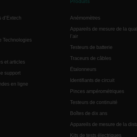
Produits
s d’Extech
Anémomètres
.extech.co
uvwxyzABCDEFGHIJKLMNOPQRSTUVWXYZ0123456789%]{40-70}
Appareils de mesure de la qual
l’air
e Technologies
efghijklmnopqrstuvwxyzABCDEFGHIJKLMNOPQRSTUVWXYZ0123456789%]
.extech.co
Testeurs de batterie
Traceurs de câbles
s et articles
.extech.co
Étalonneurs
e support
Identifiants de circuit
es en ligne
Pinces ampérométriques
Testeurs de continuité
Boîtes de dix ans
.extech.co
Appareils de mesure de la dis
Kits de tests électriques
.extech.co