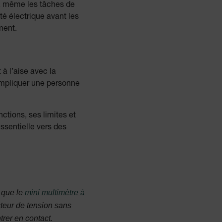
nt, même les tâches de
é électrique avant les
ment.
 à l’aise avec la
’impliquer une personne
ctions, ses limites et
ssentielle vers des
l que le
mini multimètre à
teur de tension sans
trer en contact.