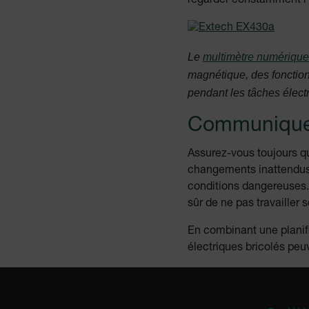
regarder constamment l’é
cart_products_skus
cashrun_session_id
Le
multimètre numériq
magnétique, des fonction
cashrun_site_id
pendant les tâches élect
Communiquez 
Assurez-vous toujours qu
CS_FPC
changements inattendus,
conditions dangereuses. 
sûr de ne pas travailler s
customizerChangeKey
En combinant une planifi
sf_territory
électriques bricolés peuv
x-ms-cpim-cache|[-abcde
__epiXSRF