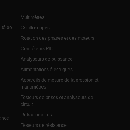
attaques de contrefaçon de requêtes
intersite (CSRF), en s'assurant que les
requêtes faites sur le site sont légitimes
et proviennent d'utilisateurs autorisés.
Multimètres
m
15
Determines the settings used to create
minutes
the nonce cookie before the cookie
ité de
Oscilloscopes
gets added to the response.
Rotation des phases et des moteurs
m
2 mois 4
We use this cookie to determine if a
semaines
user needs to fill out a request form in
order to gain access to the asset, or if
Contrôleurs PID
this has already been done.
Analyseurs de puissance
m
1 jour
Il existe de nombreux types de cookies
associés à ce nom, et un examen plus
détaillé de la façon dont il est utilisé sur
Alimentations électriques
un site Web particulier est
généralement recommandé.
Appareils de mesure de la pression et
Cependant, dans la plupart des cas, il
sera probablement utilisé pour stocker
manomètres
les préférences de langue,
éventuellement pour diffuser du
contenu dans la langue stockée. La
Testeurs de prises et analyseurs de
catégorie ICC donnée ici est basée sur
circuit
cette utilisation.
m
1 an
This cookie is used to remember the
Réfractomètres
language selected by the user when
tance
they come back to visit the website.
Testeurs de résistance
m
Session
The tdfdomain cookie stores the initial