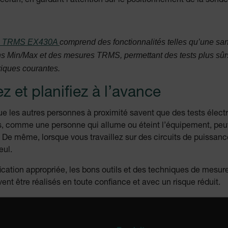
cran, en gardant l’attention sur le positionnement de la sonde
cart.extec
cart.extec
ue TRMS EX430A
comprend des fonctionnalités telles qu’une sa
s Min/Max et des mesures TRMS, permettant des tests plus sûrs
cart.extec
riques courantes.
Politique de confidentialité de Google
et planifiez à l’avance
e les autres personnes à proximité savent que des tests élect
cart.extec
 comme une personne qui allume ou éteint l’équipement, peu
De même, lorsque vous travaillez sur des circuits de puissance 
eul.
cart.extec
cation appropriée, les bons outils et des techniques de mesure 
cart.extec
ent être réalisés en toute confiance et avec un risque réduit.
fghijklmnopqrstuvwxyz_0123456789]{20-35}
.flirb2cpro
.extech.co