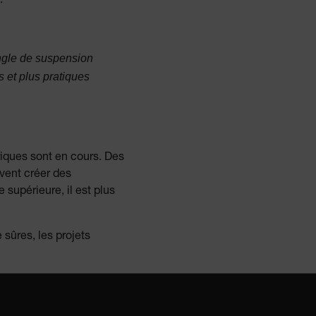
.
h.com
Session
Scalefast stores the identifiers of the
products contained in the cart
h.com
Session
Ce cookie est utilisé pour maintenir une
ngle de suspension
session utilisateur anonyme par le
serveur.
 et plus pratiques
h.com
Session
Ce cookie est utilisé pour identifier la
session du site Web de l'utilisateur et
les préférences tout au long de sa
session de navigation sur Tile.com,
améliorant l'expérience utilisateur en
maintenant l'état de session à travers
les demandes de page.
riques sont en cours. Des
h.com
1 an
Ce cookie est utilisé pour suivre le
vent créer des
comportement des utilisateurs sur le
site à des fins de surveillance et
supérieure, il est plus
d'amélioration des performances.
h.com
1 an
Scalefast cookie for style and layout
elements
sûres, les projets
h.com
1 jour
This cookie stores the current territory.
d.b2clogin.com
Session
Azure Active Directory B2C
authentication-related cookie that is
used for maintaining the request state.
m
Session
Ce cookie est utilisé pour empêcher les