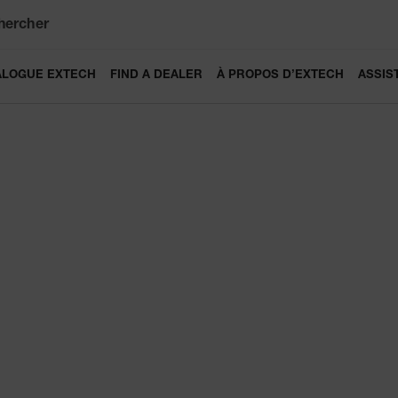
hercher
ALOGUE EXTECH
FIND A DEALER
À PROPOS D’EXTECH
ASSIS