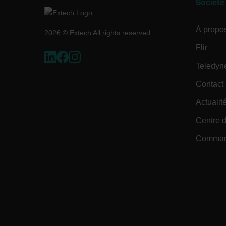
Société
À propo
2026 © Extech All rights reserved.
OpenIdConnect.nonce.
[abcdefghijklmnopqrst
Flir
Teledyn
Asset_Gate_Form_[abcd
{1-60}
Contact
Actualité
Language
Centre d
Command
tdflang
tdfdomain