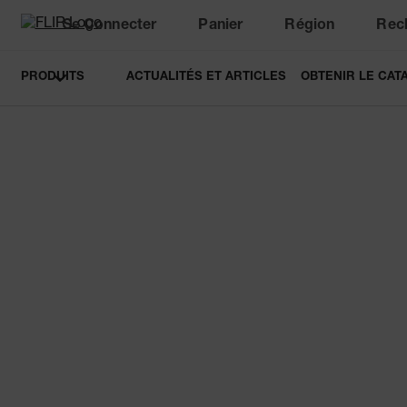
Se Connecter
Panier
Région
Rec
Unread messages
Modèle
Supprimer
articles
article
Ajouter au panier
Ajouté au panier
PRODUITS
ACTUALITÉS ET ARTICLES
OBTENIR LE CAT