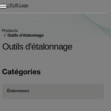
Unread messages
Modèle
Supprimer
articles
article
Ajouter au panier
Ajouté au panier
Products
Outils d'étalonnage
Outils d'étalonnage
Catégories
Étalonneurs