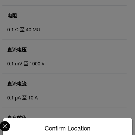
电阻
0.1 Ω 至 40 MΩ
直流电压
0.1 mV 至 1000 V
直流电流
0.1 µA 至 10 A
真有效值
Select your preferred country and language from the options 
Confirm Location
是