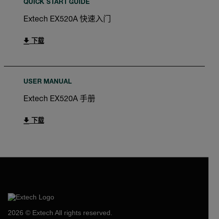
QUICK START GUIDE
Extech EX520A 快速入门
下载
USER MANUAL
Extech EX520A 手册
下载
2026 © Extech All rights reserved.