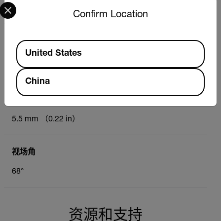
Select your preferred country and language from the options 
35 mm 至 60 mm（1.4 in 至 2.4 in）
Confirm Location
电缆长度
Available Locations
United States
1 米（3.28 英尺）
China
直径
5.5 mm （0.22 in）
视场角
68°
资源和支持