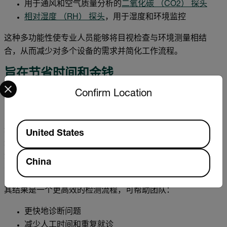
用于通风和空气质量分析的
二氧化碳 （CO2） 探头
相对湿度 （RH） 探头
，用于湿度和环境监控
这种多功能性使专业人员能够将目视检查与环境测量相结
合，从而减少对多个设备的需求并简化工作流程。
旨在节省时间和金钱
Select your preferred country and language from the options 
Confirm Location
每次检查都会产生成本——无论是时间、人工还是潜在的中
断。BR95 旨在最大限度地减少所有三种情况。
Available Locations
通过实现无创检测，它减少了不必要的拆卸和维修需求。通
United States
过提供清晰、实时的视觉效果，它消除了猜测并加快了决策
速度。通过 microSD 存储的图像和视频记录简化了文档和报
China
告。
其结果是一个更高效的检测流程，可帮助团队：
更快地诊断问题
减少人工时间和重复就诊